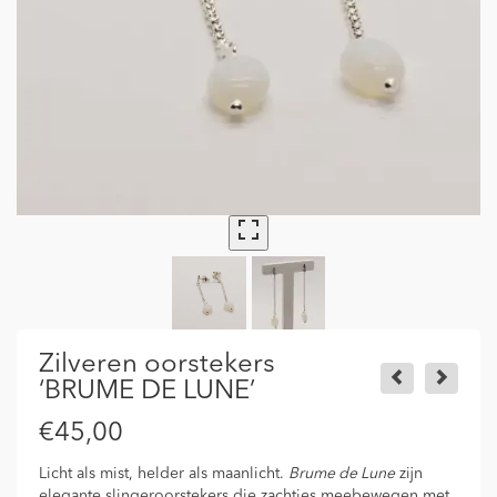
Zilveren oorstekers
‘BRUME DE LUNE’
€
45,00
Licht als mist, helder als maanlicht.
Brume de Lune
zijn
elegante slingeroorstekers die zachtjes meebewegen met