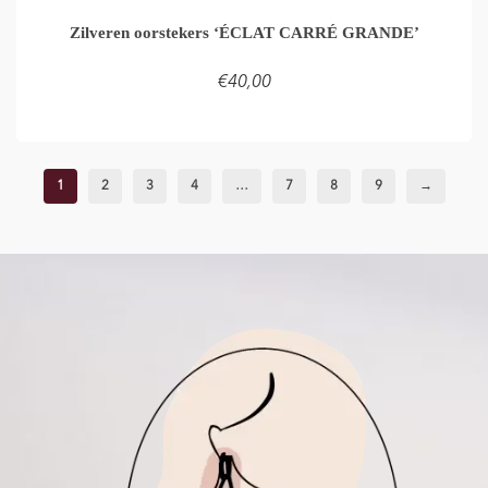
Zilveren oorstekers ‘ÉCLAT CARRÉ GRANDE’
€
40,00
TOEVOEGEN AAN WINKELMAND
1
2
3
4
…
7
8
9
→