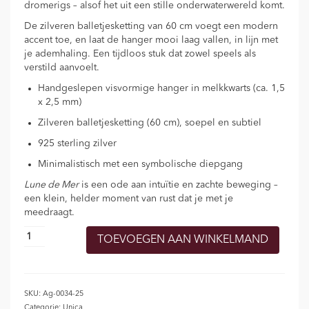
dromerigs – alsof het uit een stille onderwaterwereld komt.
De zilveren balletjesketting van 60 cm voegt een modern
accent toe, en laat de hanger mooi laag vallen, in lijn met
je ademhaling. Een tijdloos stuk dat zowel speels als
verstild aanvoelt.
Handgeslepen visvormige hanger in melkkwarts (ca. 1,5
x 2,5 mm)
Zilveren balletjesketting (60 cm), soepel en subtiel
925 sterling zilver
Minimalistisch met een symbolische diepgang
Lune de Mer
is een ode aan intuïtie en zachte beweging –
een klein, helder moment van rust dat je met je
meedraagt.
Zilveren
TOEVOEGEN AAN WINKELMAND
halsketting
‘LUNE
DE
MER’
SKU:
Ag-0034-25
aantal
Categorie:
Unica