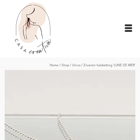
Home
/
Shop
/
Unica
/
Zilveren halsketting ‘LUNE DE MER’