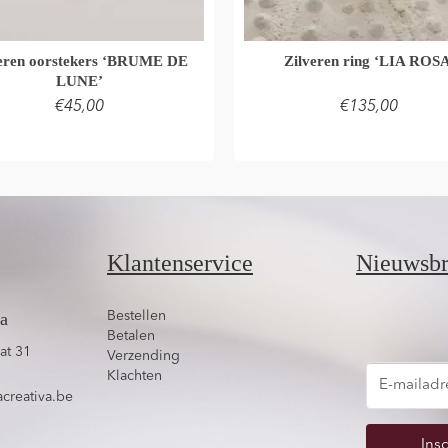
veren oorstekers ‘BRUME DE
Zilveren ring ‘LIA ROSA
LUNE’
€
45,00
€
135,00
LEES VERDER
TOEVOEGEN AAN WINKEL
Klantenservice
Nieuwsbr
va
Bestellen
Betalen
at 31
Verzending
Klachten
creativa.be
Insc