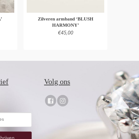
’
Zilveren armband ‘BLUSH
HARMONY’
€
45,00
MAND
TOEVOEGEN AAN WINKELMAND
ief
Volg ons
hrijven