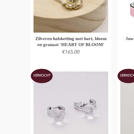
Zilveren halsketting met hart, bloem
Juw
en granaat ‘HEART OF BLOOM’
€
165,00
TOEVOEGEN AAN WINKELMAND
VERKOCHT
VERKOC