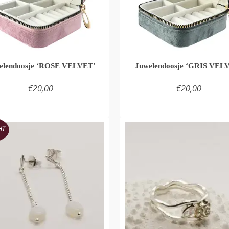
elendoosje ‘ROSE VELVET’
Juwelendoosje ‘GRIS VEL
€
20,00
€
20,00
LEES VERDER
TOEVOEGEN AAN WINKEL
HT