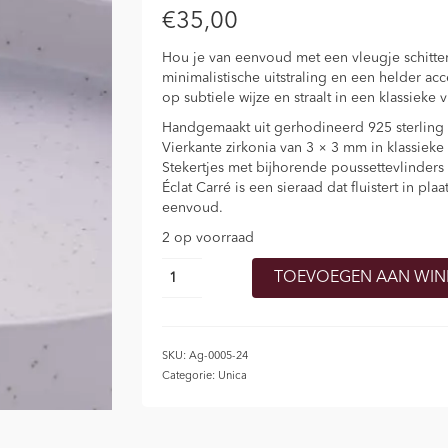
€
35,00
Hou je van eenvoud met een vleugje schitte
minimalistische uitstraling en een helder acc
op subtiele wijze en straalt in een klassieke
Handgemaakt uit gerhodineerd 925 sterling 
Vierkante zirkonia van 3 × 3 mm in klassieke
Stekertjes met bijhorende poussettevlinders
Éclat Carré is een sieraad dat fluistert in plaat
eenvoud.
2 op voorraad
Zilveren
TOEVOEGEN AAN WI
oorstekers
‘ÉCLAT
CARRÉ’
aantal
SKU:
Ag-0005-24
Categorie:
Unica