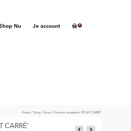
Shop Nu
Je account
0
Home
/
Shop
/
Unica
/
Zilveren oorstekers ‘ÉCLAT CARRÉ’
AT CARRÉ’