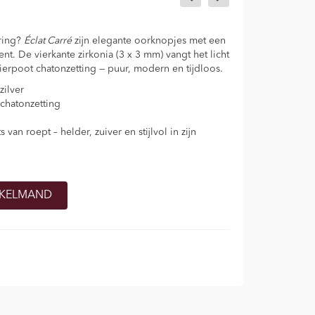
ring?
Éclat Carré
zijn elegante oorknopjes met een
ent. De vierkante zirkonia (3 x 3 mm) vangt het licht
 vierpoot chatonzetting — puur, modern en tijdloos.
zilver
 chatonzetting
s van roept – helder, zuiver en stijlvol in zijn
NKELMAND