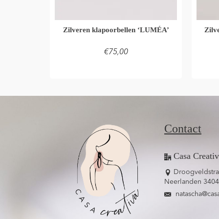
Zilveren klapoorbellen ‘LUMÉA’
Zil
€
75,00
LEES VERDER
Contact
Casa Creati
Droogveldstra
Neerlanden 3404
natascha@casa