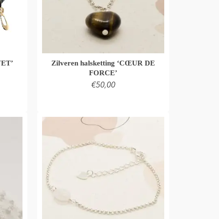
VET’
Zilveren halsketting ‘CŒUR DE
FORCE’
€
50,00
MAND
LEES VERDER