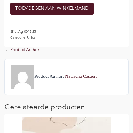
Zilveren
TOEVOEGEN AAN WINKELMAND
ring
met
drie
vierkante
SKU:
Ag-0043-25
zirkonia's
Categorie:
Unica
in
kanaalzetting
Product Author
'TRINITY
SPARK'
aantal
Product Author:
Natascha Casaert
Gerelateerde producten