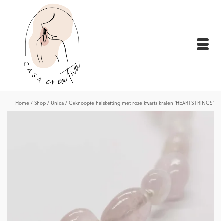
Home
/
Shop
/
Unica
/
Geknoopte halsketting met roze kwarts kralen ‘HEARTSTRINGS’