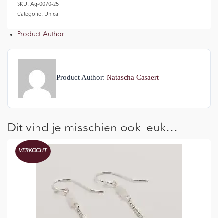
‘WAVES
SKU:
Ag-0070-25
OF
Categorie:
Unica
GRACE’
aantal
Product Author
Product Author:
Natascha Casaert
Dit vind je misschien ook leuk…
VERKOCHT