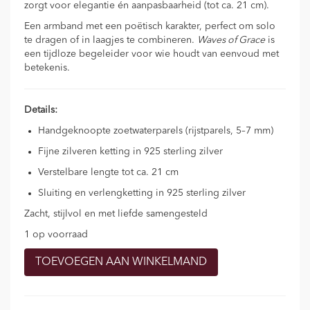
zorgt voor elegantie én aanpasbaarheid (tot ca. 21 cm).
Een armband met een poëtisch karakter, perfect om solo
te dragen of in laagjes te combineren.
Waves of Grace
is
een tijdloze begeleider voor wie houdt van eenvoud met
betekenis.
Details:
Handgeknoopte zoetwaterparels (rijstparels, 5–7 mm)
Fijne zilveren ketting in 925 sterling zilver
Verstelbare lengte tot ca. 21 cm
Sluiting en verlengketting in 925 sterling zilver
Zacht, stijlvol en met liefde samengesteld
1 op voorraad
Armband
TOEVOEGEN AAN WINKELMAND
parel
en
zilver