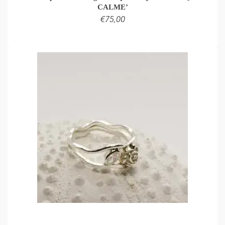
CALME’
€
75,00
LEES VERDER